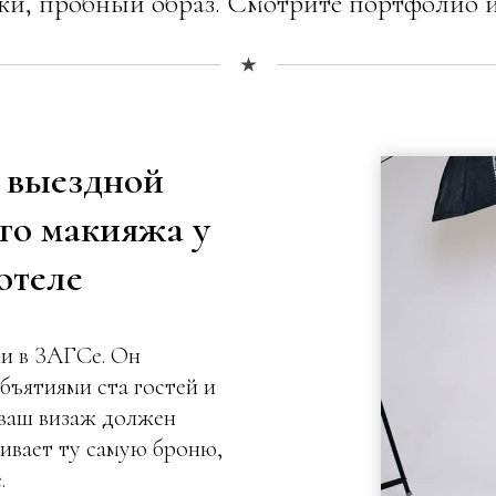
и, пробный образ. Смотрите портфолио и
 выездной
го макияжа у
отеле
ми в ЗАГСе. Он
бъятиями ста гостей и
 ваш визаж должен
ивает ту самую броню,
.