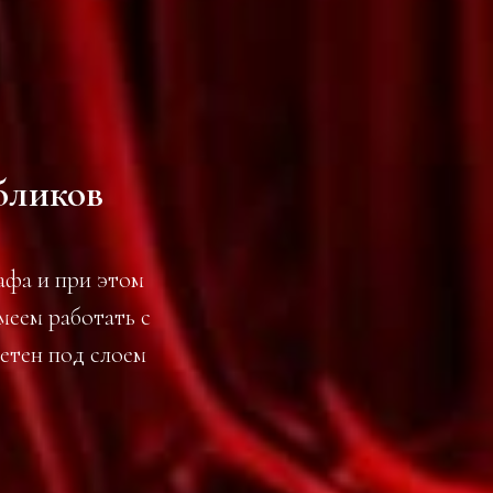
 бликов
афа и при этом
меем работать с
етен под слоем