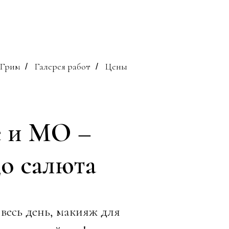
Грим
Галерея работ
Цены
/
/
е и МО –
до салюта
весь день, макияж для