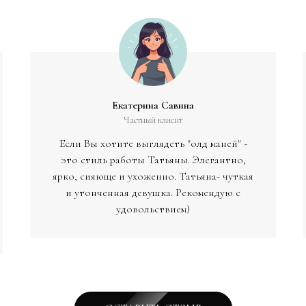
Екатерина Савнна
Частный клиент
Если Вы хотите выглядеть "олд маней" -
это стиль работы Татьяны. Элегантно,
ярко, сияюще и ухоженно. Татьяна- чуткая
и утонченная девушка. Рекомендую с
удовольствием)