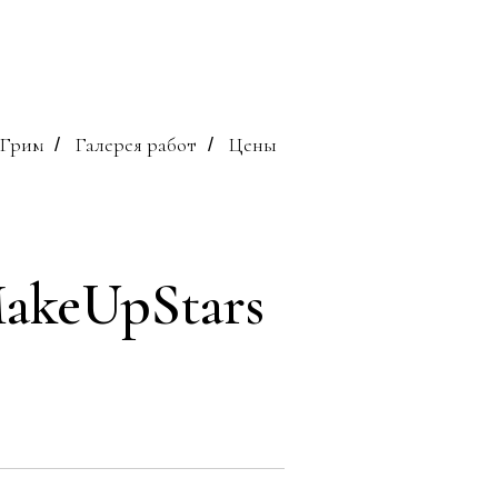
Грим
Галерея работ
Цены
/
/
akeUpStars