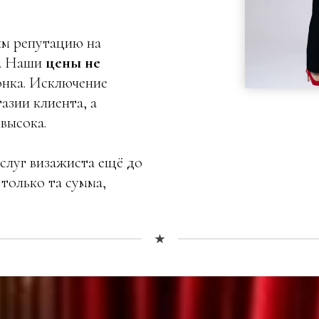
им репутацию на
х. Наши
цены не
онка. Исключение
тазии клиента, а
высока.
слуг визажиста ещё до
только та сумма,