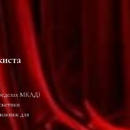
жиста
пределах МКАД)
сметики
 макияж для