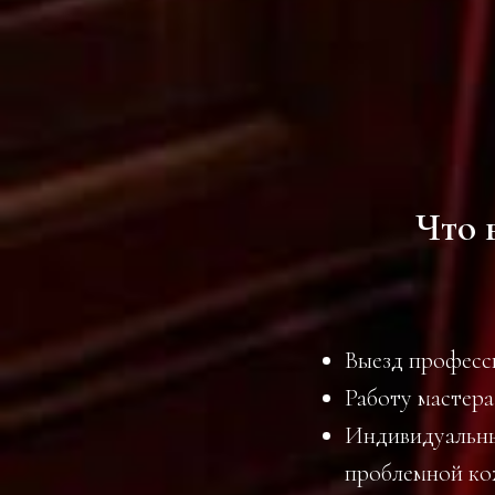
Что 
Выезд професс
Работу мастер
Индивидуальны
проблемной кож