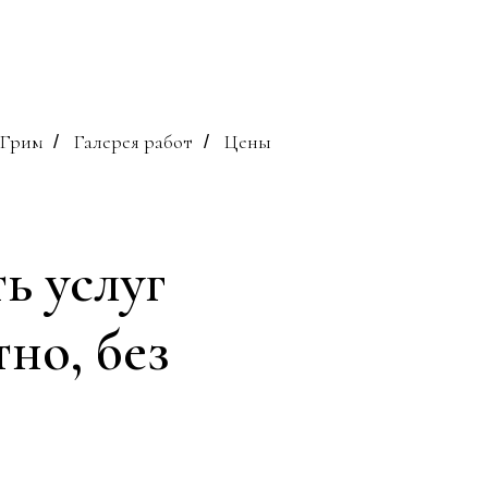
Грим
Галерея работ
Цены
/
/
ь услуг
но, без